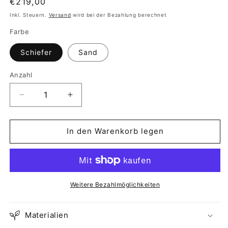
Normaler
€219,00
Preis
Inkl. Steuern.
Versand
wird bei der Bezahlung berechnet
Farbe
Schiefer
Sand
Anzahl
Anzahl
Verringere
Erhöhe
die
die
Menge
Menge
für
für
In den Warenkorb legen
Tasche
Tasche
&quot;Ottilia&quot;
&quot;Ottilia&quot;
Weitere Bezahlmöglichkeiten
Materialien